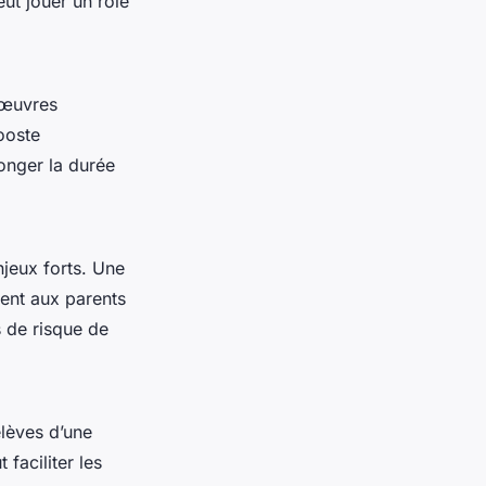
eut jouer un rôle
 œuvres
ooste
onger la durée
jeux forts. Une
ent aux parents
 de risque de
lèves d’une
faciliter les