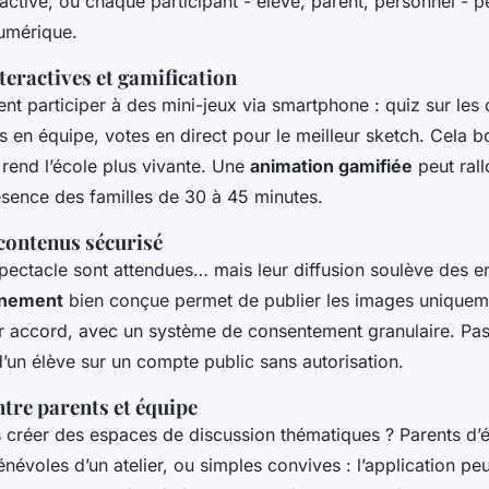
active, où chaque participant - élève, parent, personnel - p
numérique.
eractives et gamification
nt participer à des mini-jeux via smartphone : quiz sur les
s en équipe, votes en direct pour le meilleur sketch. Cela b
 rend l’école plus vivante. Une
animation gamifiée
peut rall
ence des familles de 30 à 45 minutes.
 contenus sécurisé
pectacle sont attendues… mais leur diffusion soulève des en
énement
bien conçue permet de publier les images uniquem
r accord, avec un système de consentement granulaire. Pas
’un élève sur un compte public sans autorisation.
tre parents et équipe
 créer des espaces de discussion thématiques ? Parents d’é
évoles d’un atelier, ou simples convives : l’application peut 