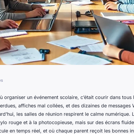
es
ications pour
où organiser un événement scolaire, c’était courir dans tous l
rdues, affiches mal collées, et des dizaines de messages
ments scolaires
rd’hui, les salles de réunion respirent le calme numérique. 
stylo rouge et à la photocopieuse, mais sur des écrans fluide
rcule en temps réel, et où chaque parent reçoit les bonnes i