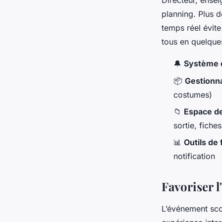
Directeur, ensei
planning. Plus d
temps réel évite
tous en quelque
🔔
Système d
📦
Gestionna
costumes)
📁
Espace de
sortie, fiche
📊
Outils d
notification
Favoriser l
L’événement scol