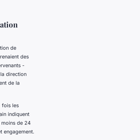
cation
tion de
prenaient des
ervenants -
la direction
ent de la
fois les
rain indiquent
à moins de 24
 et engagement.