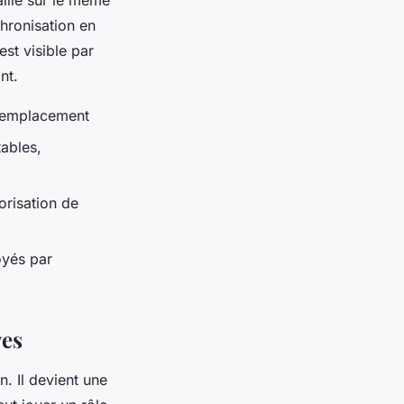
aille sur le même
chronisation en
st visible par
nt.
d’emplacement
tables,
orisation de
oyés par
ves
n. Il devient une