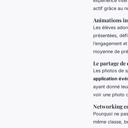
expérience inter
actif grâce au 
Animations int
Les élèves adore
présentées, défi
l’engagement et
moyenne de prés
Le partage de
Les photos de s
application év
ayant donné leu
voir une photo d
Networking en
Pourquoi ne pas
même classe, bén