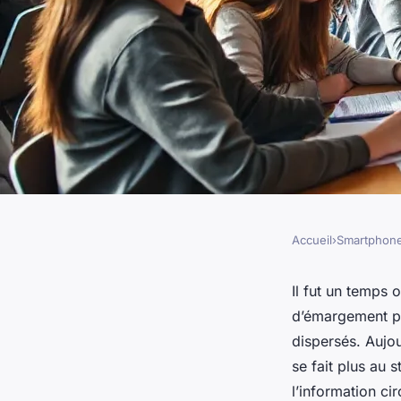
Accueil
›
Smartphon
SMARTPHONES
Les meilleures appl
Il fut un temps 
d’émargement pe
optimiser vos événe
dispersés. Aujou
se fait plus au 
l’information ci
Évarista
•
09/03/2026 13:44
•
10 min de lecture