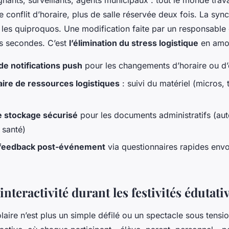
gnants, surveillants, agents municipaux : tout le monde trav
e conflit d’horaire, plus de salle réservée deux fois. La syn
 les quiproquos. Une modification faite par un responsable e
s secondes. C’est
l’élimination du stress logistique
en amo
e notifications push
pour les changements d’horaire ou 
ire de ressources logistiques
: suivi du matériel (micros, 
 stockage sécurisé
pour les documents administratifs (aut
s santé)
e feedback post-événement
via questionnaires rapides env
'interactivité durant les festivités édutati
aire n’est plus un simple défilé ou un spectacle sous tensio