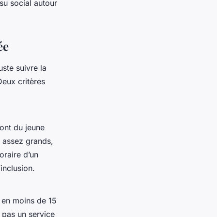
su social autour
ée
uste suivre la
Deux critères
 vont du jeune
s assez grands,
oraire d’un
’inclusion.
ir en moins de 15
, pas un service