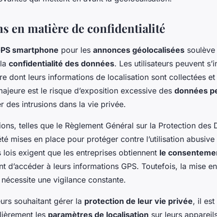
s en matière de confidentialité
PS smartphone
pour les
annonces géolocalisées
soulève 
 la
confidentialité des données
. Les utilisateurs peuvent s’i
ère dont leurs informations de localisation sont collectées et 
ajeure est le risque d’exposition excessive des
données pe
er des intrusions dans la vie privée.
ions, telles que le Règlement Général sur la Protection de
té mises en place pour protéger contre l’utilisation abusiv
s lois exigent que les entreprises obtiennent
le consentemen
t d’accéder à leurs informations GPS. Toutefois, la mise 
 nécessite une vigilance constante.
teurs souhaitant gérer la
protection de leur vie privée
, il es
lièrement les
paramètres de localisation
sur leurs appareil