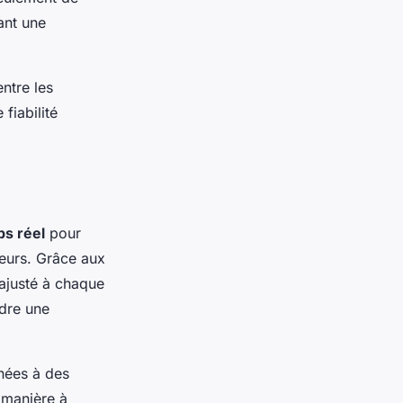
ant une
ntre les
fiabilité
ps réel
pour
eurs. Grâce aux
ajusté à chaque
ndre une
nées à des
 manière à