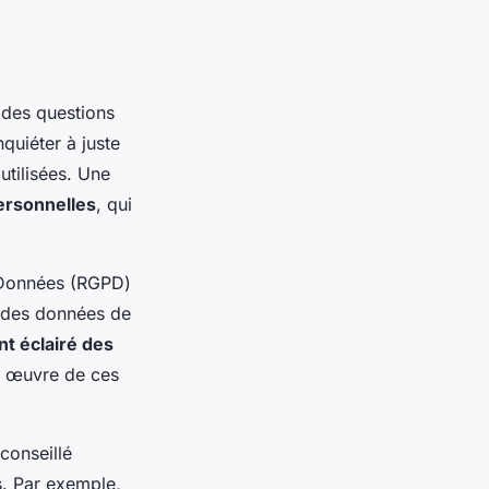
des questions
nquiéter à juste
utilisées. Une
rsonnelles
, qui
s Données (RGPD)
e des données de
t éclairé des
en œuvre de ces
t conseillé
s. Par exemple,