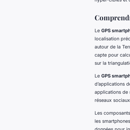
Comprendr
Le
GPS smartp
localisation préc
autour de la Te
capte pour calcu
sur la triangula
Le
GPS smartp
d’applications d
applications de
réseaux sociaux 
Les composants 
les smartphones,
données pour in