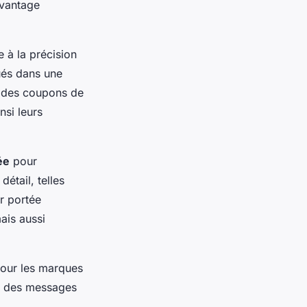
avantage
e à la précision
tués dans une
r des coupons de
nsi leurs
ée
pour
étail, telles
r portée
ais aussi
pour les marques
vec des messages