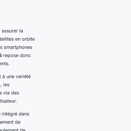
 assurer la
ellites en orbite
des smartphones
S
repose donc
ents.
t à une variété
, les
s via des
isateur.
 intégré dans
itement de
seulement de