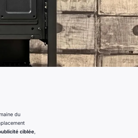
omaine du
mplacement
publicité ciblée
,