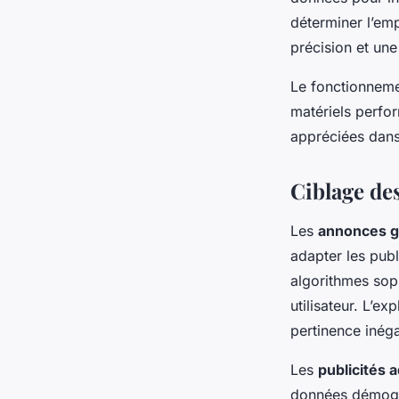
déterminer l’emp
précision et une 
Le fonctionnem
matériels perfor
appréciées dans
Ciblage de
Les
annonces g
adapter les pub
algorithmes sop
utilisateur. L’e
pertinence inég
Les
publicités 
données démogra