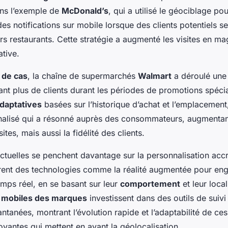
ons l’exemple de
McDonald’s
, qui a utilisé le géociblage po
es notifications sur mobile lorsque des clients potentiels se
rs restaurants. Cette stratégie a augmenté les visites en ma
ative.
 de cas
, la chaîne de supermarchés
Walmart
a déroulé un
irant plus de clients durant les périodes de promotions spéci
adaptatives
basées sur l’historique d’achat et l’emplacement, 
alisé qui a résonné auprès des consommateurs, augmentant
ites, mais aussi la fidélité des clients.
ctuelles se penchent davantage sur la personnalisation accr
ègrent des technologies comme la réalité augmentée pour eng
temps réel, en se basant sur leur
comportement
et leur local
s mobiles des marques
investissent dans des outils de suivi
ntanées, montrant l’évolution rapide et l’adaptabilité de ce
novantes qui mettent en avant la géolocalisation.