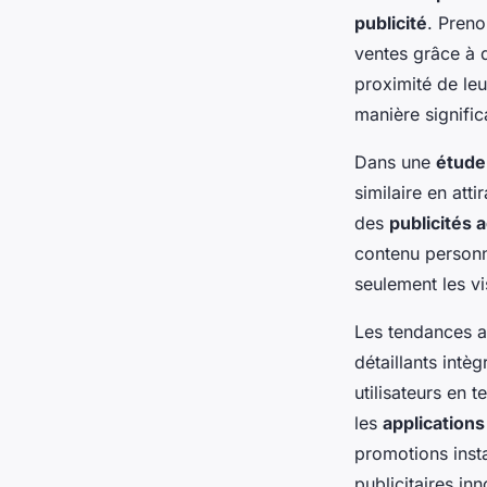
publicité
. Pren
ventes grâce à d
proximité de leu
manière signific
Dans une
étude
similaire en att
des
publicités 
contenu personn
seulement les vis
Les tendances a
détaillants int
utilisateurs en 
les
application
promotions insta
publicitaires in