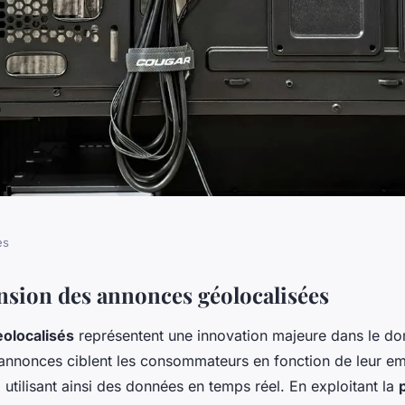
es
es géolocalisées
ion des annonces géolocalisées
olocalisés
représentent une innovation majeure dans le d
 votre smartphone
annonces ciblent les consommateurs en fonction de leur e
 utilisant ainsi des données en temps réel. En exploitant la