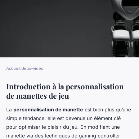
Accueil
›
Jeux-video
JEUX-VIDEO
Introduction à la personnalisation
Comment personnaliser sa
de manettes de jeu
manette de jeu ?
La
personnalisation de manette
est bien plus qu’une
Lucas
•
20 décembre 2024
•
5 min de lecture
simple tendance; elle est devenue un élément clé
pour optimiser le plaisir du jeu. En modifiant une
manette via des techniques de
gaming controller